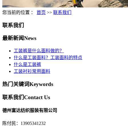
您当前的位置 ：
首页
>>
联系我们
联系我们
最新新闻
News
工装裤是什么面料做的？
什么是工装面料？工装面料的特点
什么是工装裤
工装衬衫常用面料
热门关键词
Keywords
联系我们
Contact Us
德州富达纺织服装有限公司
陈付民：13905341232