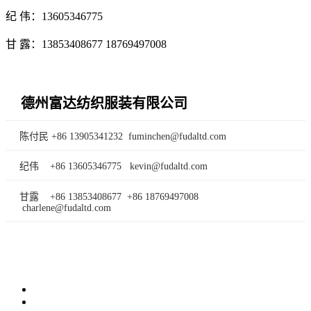
纪 伟：13605346775
甘 露：13853408677 18769497008
德州富达纺织服装有限公司
陈付民 +86 13905341232 fuminchen@fudaltd.com
纪伟 +86 13605346775 kevin@fudaltd.com
甘露 +86 13853408677 +86 18769497008
charlene@fudaltd.com