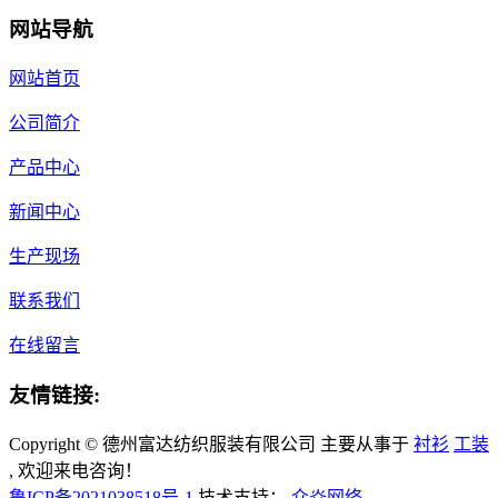
网站导航
网站首页
公司简介
产品中心
新闻中心
生产现场
联系我们
在线留言
友情链接:
Copyright © 德州富达纺织服装有限公司 主要从事于
衬衫
工装
, 欢迎来电咨询！
鲁ICP备2021038518号-1
技术支持：
众焱网络